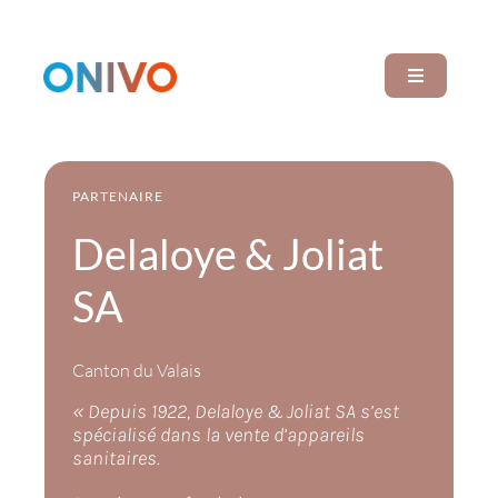
Passer
au
contenu
Navigation
à
bascule
Rechercher:
PARTENAIRE
Delaloye & Joliat
Accueil
SA
Plafond chauffant
Canton du Valais
« Depuis 1922, Delaloye & Joliat SA s’est
Partenaires
spécialisé dans la vente d’appareils
sanitaires.
Qui sommes-nous ?