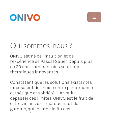
Passer
au
contenu
Navigation
à
bascule
Rechercher:
Qui sommes-nous ?
ONIVO est né de l’intuition et de
Accueil
l’expérience de Pascal Sauer. Depuis plus
de 20 ans, il imagine des solutions
thermiques innovantes.
Plafond chauffant
Constatant que les solutions existantes
imposaient de choisir entre performance,
esthétique et sobriété, il a voulu
Partenaires
dépasser ces limites. ONIVO est le fruit de
cette vision : une marque haut de
gamme, qui incarne la fin des
Qui sommes-nous ?