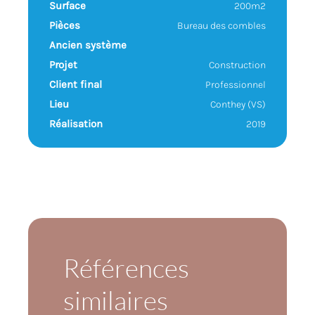
Surface
200
m2
Pièces
Bureau des combles
Ancien système
Projet
Construction
Client final
Professionnel
Lieu
Conthey (VS)
Réalisation
2019
Références
similaires