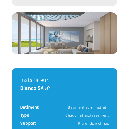
Références
Professionnels
Contact
Installateur
Bianco SA
Bâtiment
Bâtiment administratif
Type
Chaud, rafraichissement
Support
Plafonds inclinés